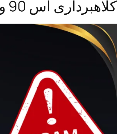
کلاهبرداری آس 90 واقعی است؟ افشای حقایق پشت پرده