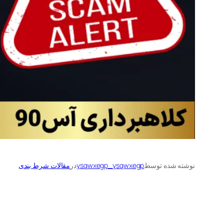
نوشته شده توسط
ysqwxegp_ysqwxegp
در
مقالات شرط بندی