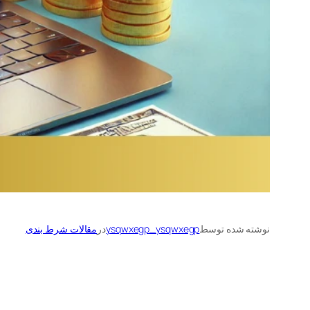
نوشته شده توسط
ysqwxegp_ysqwxegp
در
مقالات شرط بندی