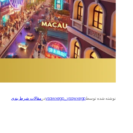
نوشته شده توسط
ysqwxegp_ysqwxegp
در
مقالات شرط بندی