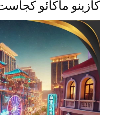
کازینو ماکائو کجاست