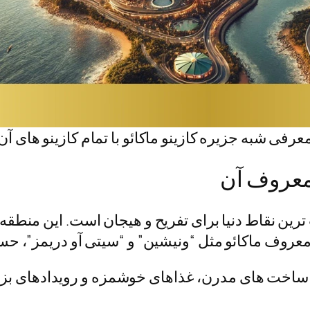
عرفی شبه جزیره کازینو ماکائو با تمام کازینو های آن
 معروف آن
رین نقاط دنیا برای تفریح و هیجان است. این منطقه 
 معروف ماکائو مثل “ونیشین” و “سیتی آو دریمز”، ح
 ساخت های مدرن، غذاهای خوشمزه و رویدادهای بزرگ